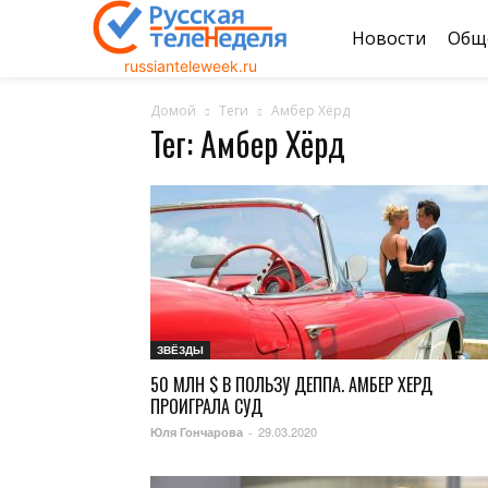
Новости
Общ
russianteleweek.ru
Домой
Теги
Амбер Хёрд
Тег: Амбер Хёрд
ЗВЁЗДЫ
50 МЛН $ В ПОЛЬЗУ ДЕППА. АМБЕР ХЕРД
ПРОИГРАЛА СУД
29.03.2020
Юля Гончарова
-