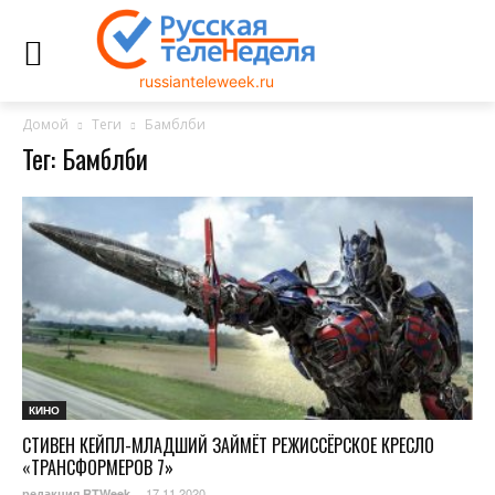
russianteleweek.ru
Домой
Теги
Бамблби
Тег: Бамблби
КИНО
СТИВЕН КЕЙПЛ-МЛАДШИЙ ЗАЙМЁТ РЕЖИССЁРСКОЕ КРЕСЛО
«ТРАНСФОРМЕРОВ 7»
17.11.2020
редакция RTWeek
-