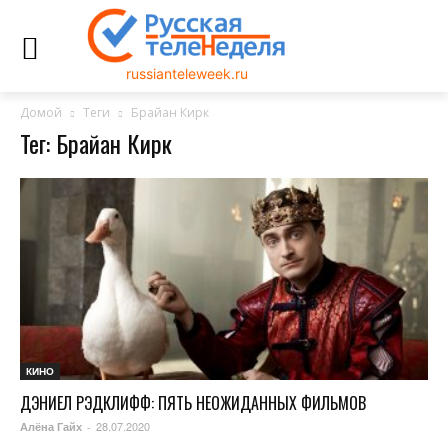
russianteleweek.ru
Домой
Теги
Брайан Кирк
Тег: Брайан Кирк
КИНО
ДЭНИЕЛ РЭДКЛИФФ: ПЯТЬ НЕОЖИДАННЫХ ФИЛЬМОВ
28.07.2020
Алёна Гайх
-