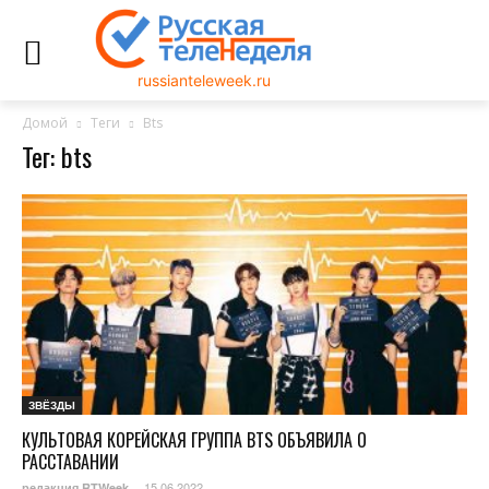
russianteleweek.ru
Домой
Теги
Bts
Тег: bts
ЗВЁЗДЫ
КУЛЬТОВАЯ КОРЕЙСКАЯ ГРУППА BTS ОБЪЯВИЛА О
РАССТАВАНИИ
15.06.2022
редакция RTWeek
-