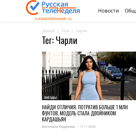
Новости
Общ
russianteleweek.ru
Домой
Теги
Чарли
Тег: Чарли
ЗВЁЗДЫ
НАЙДИ ОТЛИЧИЯ. ПОТРАТИВ БОЛЬШЕ 1 МЛН
ФУНТОВ, МОДЕЛЬ СТАЛА ДВОЙНИКОМ
КАРДАШЬЯН
17.11.2020
Ангелина Леденёва
-