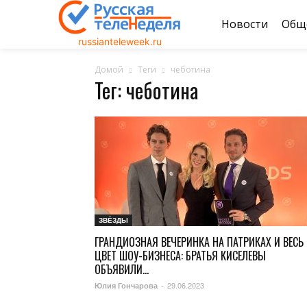
Новости
Общ
russianteleweek.ru
Домой
Теги
чеботина
Тег: чеботина
ЗВЁЗДЫ
ГРАНДИОЗНАЯ ВЕЧЕРИНКА НА ПАТРИКАХ И ВЕСЬ
ЦВЕТ ШОУ-БИЗНЕСА: БРАТЬЯ КИСЕЛЕВЫ
ОБЪЯВИЛИ...
29.06.2023
Юлия Гончарова
-