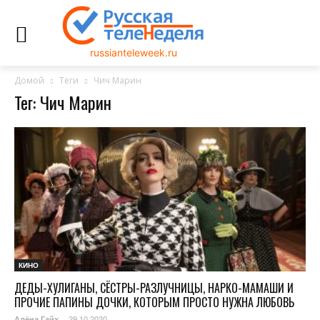
russianteleweek.ru
Домой
Теги
Чич Марин
Тег: Чич Марин
КИНО
ДЕДЫ-ХУЛИГАНЫ, СЁСТРЫ-РАЗЛУЧНИЦЫ, НАРКО-МАМАШИ И
ПРОЧИЕ ПАПИНЫ ДОЧКИ, КОТОРЫМ ПРОСТО НУЖНА ЛЮБОВЬ
29.10.2020
Алёна Гайх
-