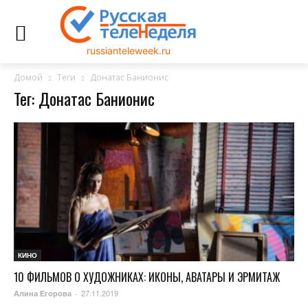
russianteleweek.ru
Домой
Теги
Донатас Банионис
Тег: Донатас Банионис
КИНО
10 ФИЛЬМОВ О ХУДОЖНИКАХ: ИКОНЫ, АВАТАРЫ И ЭРМИТАЖ
27.11.2019
Алина Егорова
-