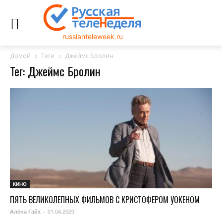
russianteleweek.ru
Домой
Теги
Джеймс Бролин
Тег: Джеймс Бролин
КИНО
ПЯТЬ ВЕЛИКОЛЕПНЫХ ФИЛЬМОВ С КРИСТОФЕРОМ УОКЕНОМ
01.04.2020
Алёна Гайх
-