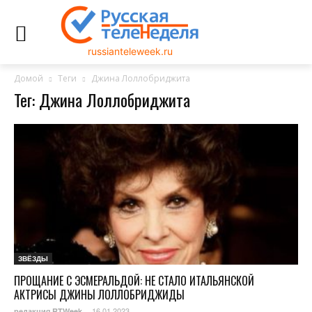
russianteleweek.ru
Домой
Теги
Джина Лоллобриджита
Тег: Джина Лоллобриджита
ЗВЁЗДЫ
ПРОЩАНИЕ С ЭСМЕРАЛЬДОЙ: НЕ СТАЛО ИТАЛЬЯНСКОЙ
АКТРИСЫ ДЖИНЫ ЛОЛЛОБРИДЖИДЫ
16.01.2023
редакция RTWeek
-