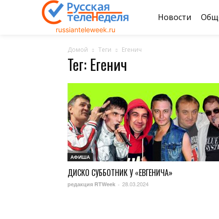
Новости
Общ
russianteleweek.ru
Домой
Теги
Егенич
Тег: Егенич
АФИША
ДИСКО СУББОТНИК У «ЕВГЕНИЧА»
28.03.2024
редакция RTWeek
-