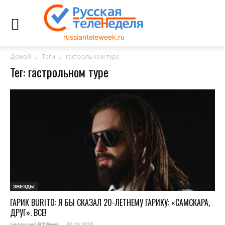
russianteleweek.ru
Домой
Теги
гастрольном туре
Тег: гастрольном туре
ЗВЁЗДЫ
ГАРИК BURITO: Я БЫ СКАЗАЛ 20-ЛЕТНЕМУ ГАРИКУ: «САМСКАРА,
ДРУГ». ВСЕ!
30.10.2025
редакция RTWeek
-