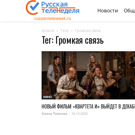
Новости
Общ
russianteleweek.ru
Домой
Теги
Громкая связь
Тег: Громкая связь
КИНО
НОВЫЙ ФИЛЬМ «КВАРТЕТА И» ВЫЙДЕТ В ДЕКАБ
16.10.2020
Алина Темнова
-