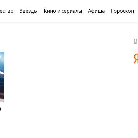
ество
Звёзды
Кино и сериалы
Афиша
Гороскоп
М
А