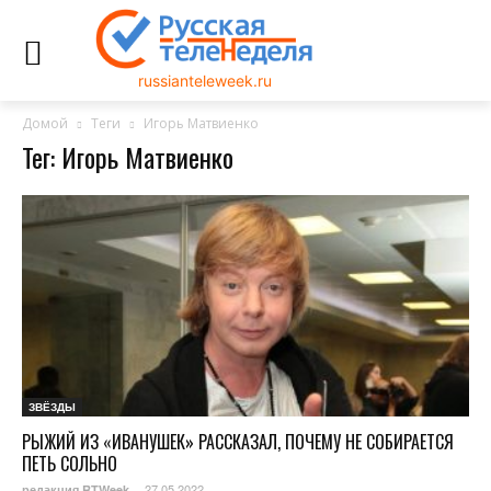
russianteleweek.ru
Домой
Теги
Игорь Матвиенко
Тег: Игорь Матвиенко
ЗВЁЗДЫ
РЫЖИЙ ИЗ «ИВАНУШЕК» РАССКАЗАЛ, ПОЧЕМУ НЕ СОБИРАЕТСЯ
ПЕТЬ СОЛЬНО
27.05.2022
редакция RTWeek
-