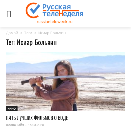
russianteleweek.ru
Домой
Теги
Исиар Больяин
Тег: Исиар Больяин
КИНО
ПЯТЬ ЛУЧШИХ ФИЛЬМОВ О ВОДЕ
15.03.2020
Алёна Гайх
-