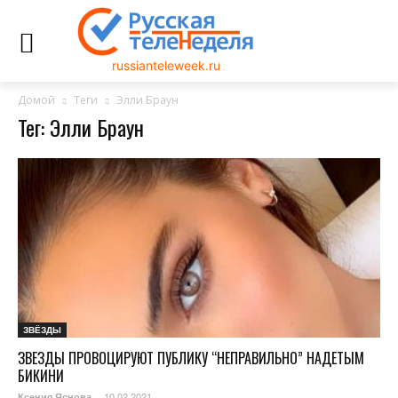
russianteleweek.ru
Домой
Теги
Элли Браун
Тег: Элли Браун
ЗВЁЗДЫ
ЗВЕЗДЫ ПРОВОЦИРУЮТ ПУБЛИКУ “НЕПРАВИЛЬНО” НАДЕТЫМ
БИКИНИ
10.02.2021
Ксения Яснова
-