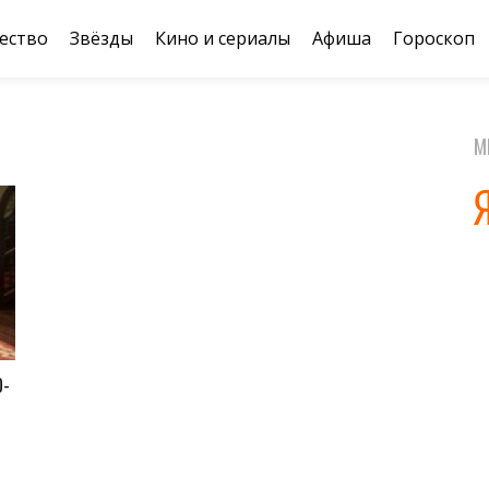
ество
Звёзды
Кино и сериалы
Афиша
Гороскоп
М
О-