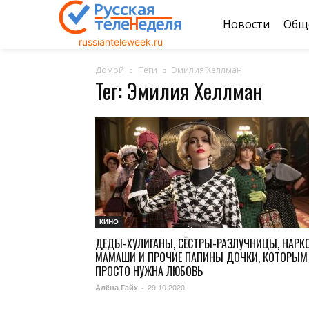
Новости
Общ
russianteleweek.ru
Домой
Теги
Эмилия Хеллман
Тег: Эмилия Хеллман
КИНО
ДЕДЫ-ХУЛИГАНЫ, СЁСТРЫ-РАЗЛУЧНИЦЫ, НАРК
МАМАШИ И ПРОЧИЕ ПАПИНЫ ДОЧКИ, КОТОРЫМ
ПРОСТО НУЖНА ЛЮБОВЬ
29.10.2020
Алёна Гайх
-