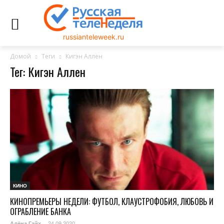
russianteleweek.ru
Домой
Теги
Кигэн Аллен
Тег: Кигэн Аллен
КИНО
КИНОПРЕМЬЕРЫ НЕДЕЛИ: ФУТБОЛ, КЛАУСТРОФОБИЯ, ЛЮБОВЬ И
ОГРАБЛЕНИЕ БАНКА
24.09.2020
Алёна Гайх
-