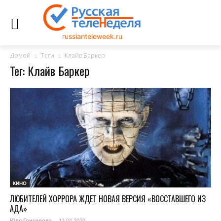
russianteleweek.ru
Домой
Теги
Клайв Баркер
Тег: Клайв Баркер
КИНО
ЛЮБИТЕЛЕЙ ХОРРОРА ЖДЕТ НОВАЯ ВЕРСИЯ «ВОССТАВШЕГО ИЗ
АДА»
13.04.2020
Юля Гончарова
-