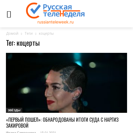
russianteleweek.ru
Домой
Теги
коцерты
Тег: коцерты
ЗВЁЗДЫ
«ПЕРВЫЙ ПОШЕЛ»: ОБНАРОДОВАНЫ ИТОГИ СУДА С НАРГИЗ
ЗАКИРОВОЙ
15.01.2021
Ирэна Саврошина
-