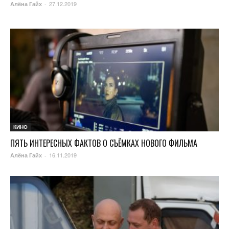
27.12.2019
Алёна Гайх
-
КИНО
ПЯТЬ ИНТЕРЕСНЫХ ФАКТОВ О СЪЁМКАХ НОВОГО ФИЛЬМА
16.11.2019
Алёна Гайх
-