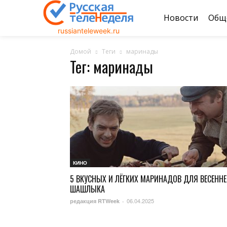
Новости
Общ
russianteleweek.ru
Домой
Теги
маринады
Тег: маринады
КИНО
5 ВКУСНЫХ И ЛЁГКИХ МАРИНАДОВ ДЛЯ ВЕСЕННЕ
ШАШЛЫКА
06.04.2025
редакция RTWeek
-