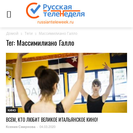
russianteleweek.ru
Домой
Теги
Массимилиано Галло
Тег: Массимилиано Галло
КИНО
ВСЕМ, КТО ЛЮБИТ ВЕЛИКОЕ ИТАЛЬЯНСКОЕ КИНО!
04.03.2020
Ксения Смирнова
-