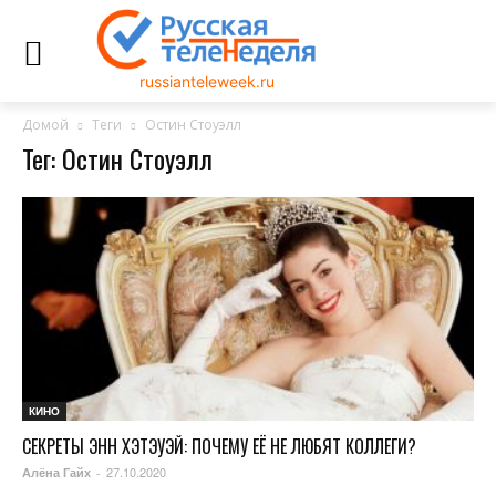
russianteleweek.ru
Домой
Теги
Остин Стоуэлл
Тег: Остин Стоуэлл
КИНО
СЕКРЕТЫ ЭНН ХЭТЭУЭЙ: ПОЧЕМУ ЕЁ НЕ ЛЮБЯТ КОЛЛЕГИ?
27.10.2020
Алёна Гайх
-