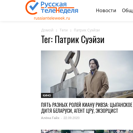
Новости
Общ
russianteleweek.ru
Домой
Теги
Патрик Суэйзи
Тег: Патрик Суэйзи
КИНО
ПЯТЬ РАЗНЫХ РОЛЕЙ КИАНУ РИВЗА: ЦЫГАНСКОЕ
ДИТЯ БЕЛАРУСИ, АГЕНТ ЦРУ, ЭКЗОРЦИСТ
22.09.2020
Алёна Гайх
-