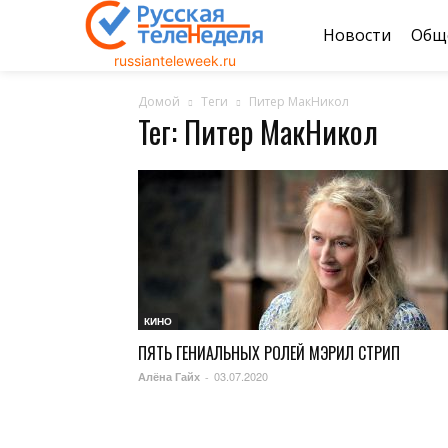
Новости
Общ
russianteleweek.ru
Домой
Теги
Питер МакНикол
Тег: Питер МакНикол
КИНО
ПЯТЬ ГЕНИАЛЬНЫХ РОЛЕЙ МЭРИЛ СТРИП
03.07.2020
Алёна Гайх
-