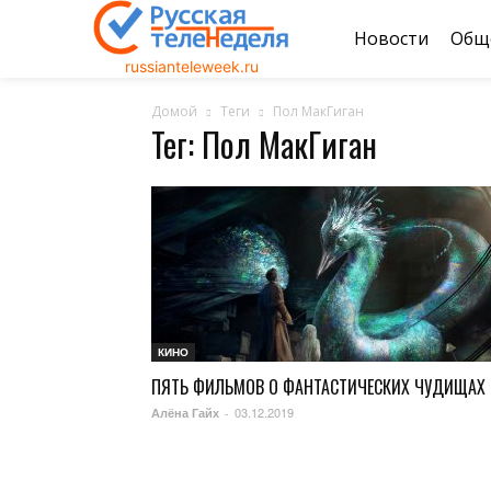
Новости
Общ
russianteleweek.ru
Домой
Теги
Пол МакГиган
Тег: Пол МакГиган
КИНО
ПЯТЬ ФИЛЬМОВ О ФАНТАСТИЧЕСКИХ ЧУДИЩАХ
03.12.2019
Алёна Гайх
-