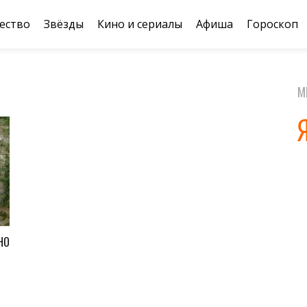
ество
Звёзды
Кино и сериалы
Афиша
Гороскоп
М
НО