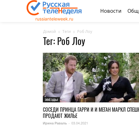
Новости
Общ
russianteleweek.ru
Домой
Теги
Роб Лоу
Тег: Роб Лоу
ЗВЁЗДЫ
СОСЕДИ ПРИНЦА ГАРРИ И И МЕГАН МАРКЛ СПЕШ
ПРОДАЮТ ЖИЛЬЕ
03.04.2021
Ирина Раваль
-