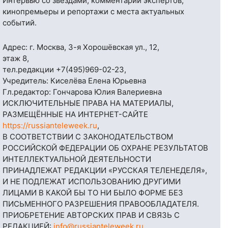
Интервью со звездами, комментарии экспертов,
кинопремьеры и репортажи с места актуальных
событий.
Адрес: г. Москва, 3-я Хорошёвская ул., 12,
этаж 8,
тел.редакции
+7(495)969-02-23
,
Учредитель: Киселёва Елена Юрьевна
Гл.редактор: Гончарова Юлия Валериевна
ИСКЛЮЧИТЕЛЬНЫЕ ПРАВА НА МАТЕРИАЛЫ,
РАЗМЕЩЁННЫЕ НА ИНТЕРНЕТ-САЙТЕ
https://russianteleweek.ru
,
В СООТВЕТСТВИИ С ЗАКОНОДАТЕЛЬСТВОМ
РОССИЙСКОЙ ФЕДЕРАЦИИ ОБ ОХРАНЕ РЕЗУЛЬТАТОВ
ИНТЕЛЛЕКТУАЛЬНОЙ ДЕЯТЕЛЬНОСТИ
ПРИНАДЛЕЖАТ РЕДАКЦИИ «РУССКАЯ ТЕЛЕНЕДЕЛЯ»,
И НЕ ПОДЛЕЖАТ ИСПОЛЬЗОВАНИЮ ДРУГИМИ
ЛИЦАМИ В КАКОЙ БЫ ТО НИ БЫЛО ФОРМЕ БЕЗ
ПИСЬМЕННОГО РАЗРЕШЕНИЯ ПРАВООБЛАДАТЕЛЯ.
ПРИОБРЕТЕНИЕ АВТОРСКИХ ПРАВ И СВЯЗЬ С
РЕДАКЦИЕЙ:
info@russianteleweek.ru