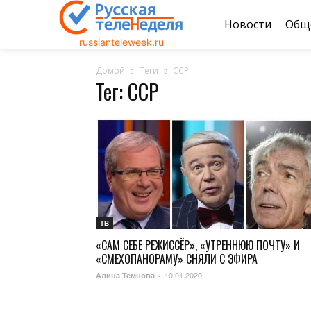
Новости
Общ
russianteleweek.ru
Домой
Теги
ССР
Тег: ССР
ТВ
«САМ СЕБЕ РЕЖИССЁР», «УТРЕННЮЮ ПОЧТУ» И
«СМЕХОПАНОРАМУ» СНЯЛИ С ЭФИРА
10.01.2020
Алина Темнова
-