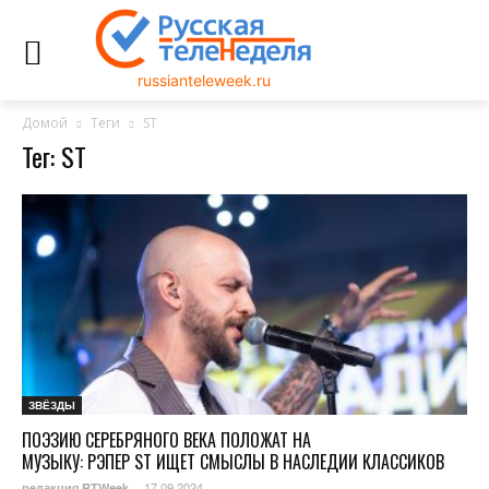
russianteleweek.ru
Домой
Теги
ST
Тег: ST
ЗВЁЗДЫ
ПОЭЗИЮ СЕРЕБРЯНОГО ВЕКА ПОЛОЖАТ НА
МУЗЫКУ: РЭПЕР ST ИЩЕТ СМЫСЛЫ В НАСЛЕДИИ КЛАССИКОВ
17.09.2024
редакция RTWeek
-