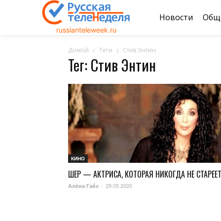
Новости
Общ
russianteleweek.ru
Домой
Теги
Стив Энтин
Тег: Стив Энтин
КИНО
ШЕР — АКТРИСА, КОТОРАЯ НИКОГДА НЕ СТАРЕЕТ
29.05.2020
Алёна Гайх
-