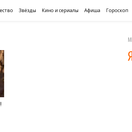
ество
Звёзды
Кино и сериалы
Афиша
Гороскоп
М
!