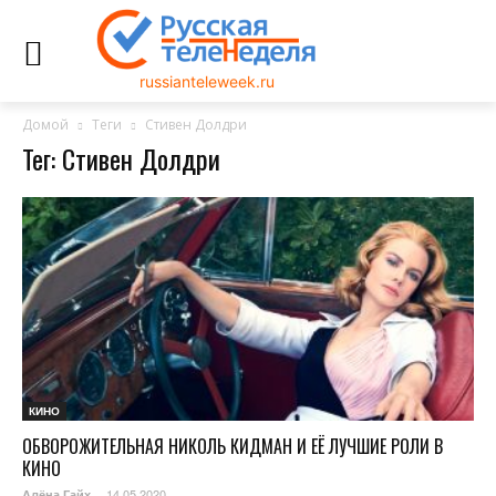
russianteleweek.ru
Домой
Теги
Стивен Долдри
Тег: Стивен Долдри
КИНО
ОБВОРОЖИТЕЛЬНАЯ НИКОЛЬ КИДМАН И ЕЁ ЛУЧШИЕ РОЛИ В
КИНО
14.05.2020
Алёна Гайх
-