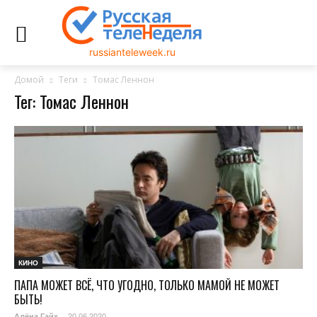
russianteleweek.ru
Домой
Теги
Томас Леннон
Тег: Томас Леннон
КИНО
ПАПА МОЖЕТ ВСЁ, ЧТО УГОДНО, ТОЛЬКО МАМОЙ НЕ МОЖЕТ
БЫТЬ!
20.06.2020
Алёна Гайх
-