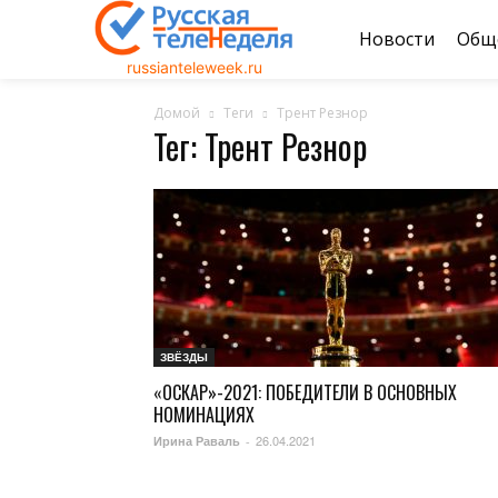
Новости
Общ
russianteleweek.ru
Домой
Теги
Трент Резнор
Тег: Трент Резнор
ЗВЁЗДЫ
«ОСКАР»-2021: ПОБЕДИТЕЛИ В ОСНОВНЫХ
НОМИНАЦИЯХ
26.04.2021
Ирина Раваль
-