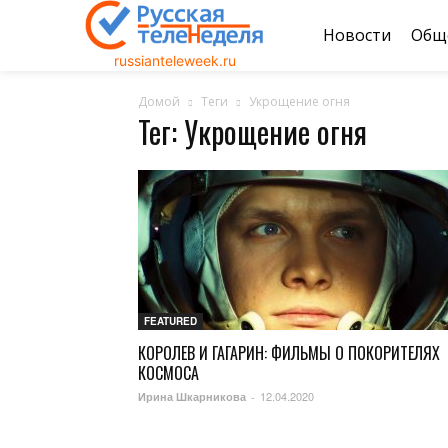
Новости
Общ
russianteleweek.ru
Домой
Теги
Укрощение огня
Тег: Укрощение огня
FEATURED
КОРОЛЕВ И ГАГАРИН: ФИЛЬМЫ О ПОКОРИТЕЛЯХ
КОСМОСА
12.04.2020
Ирина Шкарникова
-