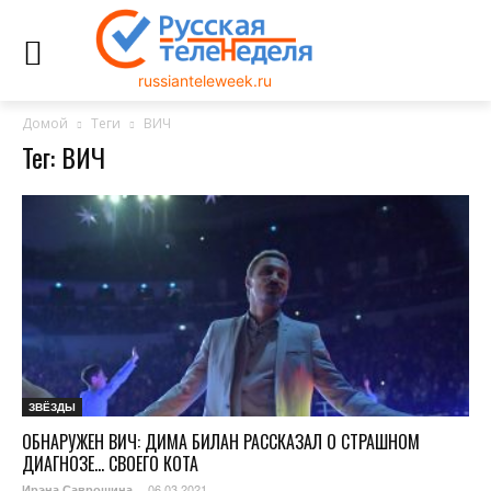
russianteleweek.ru
Домой
Теги
ВИЧ
Тег: ВИЧ
ЗВЁЗДЫ
ОБНАРУЖЕН ВИЧ: ДИМА БИЛАН РАССКАЗАЛ О СТРАШНОМ
ДИАГНОЗЕ… СВОЕГО КОТА
06.03.2021
Ирэна Саврошина
-