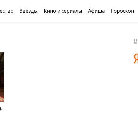
ество
Звёзды
Кино и сериалы
Афиша
Гороскоп
М
О-