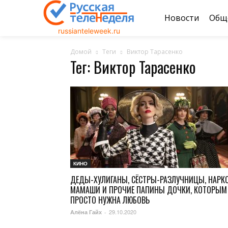
Новости
Общ
russianteleweek.ru
Домой
Теги
Виктор Тарасенко
Тег: Виктор Тарасенко
КИНО
ДЕДЫ-ХУЛИГАНЫ, СЁСТРЫ-РАЗЛУЧНИЦЫ, НАРК
МАМАШИ И ПРОЧИЕ ПАПИНЫ ДОЧКИ, КОТОРЫМ
ПРОСТО НУЖНА ЛЮБОВЬ
29.10.2020
Алёна Гайх
-