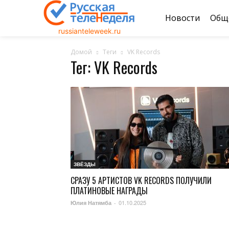
Новости
Общ
russianteleweek.ru
Домой
Теги
VK Records
Тег: VK Records
ЗВЁЗДЫ
СРАЗУ 5 АРТИСТОВ VK RECORDS ПОЛУЧИЛИ
ПЛАТИНОВЫЕ НАГРАДЫ
01.10.2025
Юлия Натямба
-