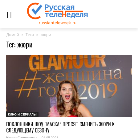
russianteleweek.ru
Домой
Теги
жюри
Тег: жюри
КИНО И СЕРИАЛЫ
ПОКЛОННИКИ ШОУ “МАСКА” ПРОСЯТ СМЕНИТЬ ЖЮРИ К
СЛЕДУЮЩЕМУ СЕЗОНУ
04.05.2021
Ирэна Саврошина
-