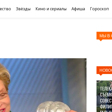
ество
Звёзды
Кино и сериалы
Афиша
Гороскоп
МЫ В
НОВО
ТЕЛЕК
СЪЕМК
СОВЕС
ФИЛИ