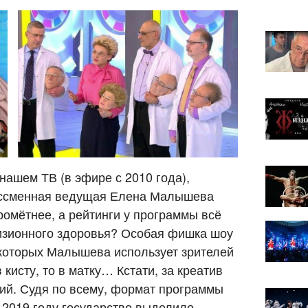
нашем ТВ (в эфире с 2010 года),
Бессменная ведущая Елена Малышева
ромётнее, а рейтинги у программы всё
изионного здоровья? Особая фишка шоу
 которых Малышева использует зрителей
 кисту, то в матку… Кстати, за креатив
ий. Судя по всему, формат программы
в 2019 году государство выделило