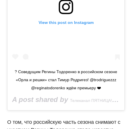
View this post on Instagram
? Соведущим Регины Тодоренко в российском сезоне
«Орла и решки» стал Тимур Родригез! @trodriguezzz
@reginatodorenko ждём премьеру ❤️
A post shared by
(@fr
Телеканал ПЯТНИЦА!
О том, что российскую часть сезона снимают с