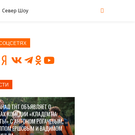
Север Шоу
 СОЦСЕТЯХ
СТИ
АНАЛ ТНТ ОБЪЯВЛЯЕТ О
АХ КОМЕДИИ «КЛАДЕМ НА
ТЬ!» С АНТОНОМ РОГАЧЕВЫМ,
ППОМ ЕРШОВЫМ И ВАДИМОМ