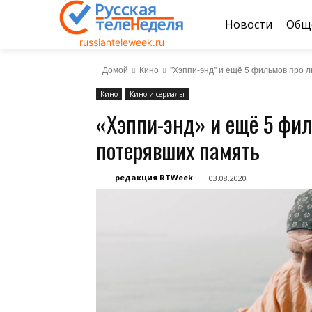
Новости
Общ
russianteleweek.ru
Домой
Кино
"Хэппи-энд" и ещё 5 фильмов про 
Кино
Кино и сериалы
«Хэппи-энд» и ещё 5 фил
потерявших память
редакция RTWeek
03.08.2020