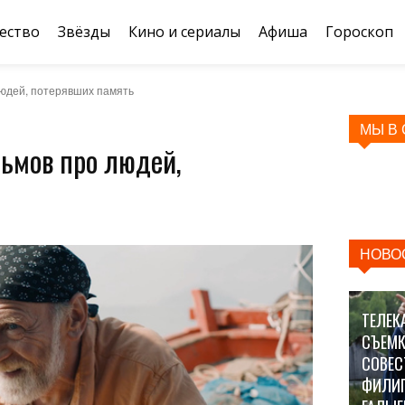
ество
Звёзды
Кино и сериалы
Афиша
Гороскоп
людей, потерявших память
МЫ В
ьмов про людей,
НОВО
ТЕЛЕК
СЪЕМК
СОВЕС
ФИЛИ