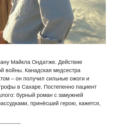
ману Майкла Ондатже. Действие
й войны. Канадская медсестра
том – он получил сильные ожоги и
трофы в Сахаре. Постепенно пациент
лого: бурный роман с замужней
ассудками, принёсший герою, кажется,