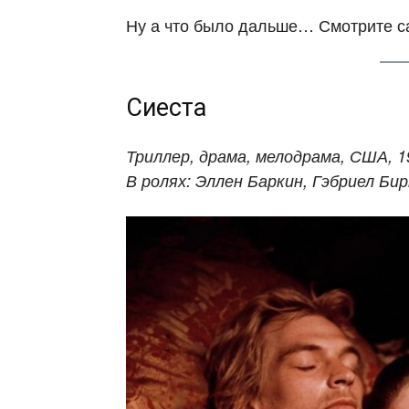
Ну а что было дальше… Смотрите са
Сиеста
Триллер, драма, мелодрама, США, 1
В ролях: Эллен Баркин, Гэбриел Би