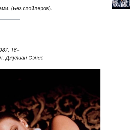
ми. (Без спойлеров).
987, 16+
рн, Джулиан Сэндс