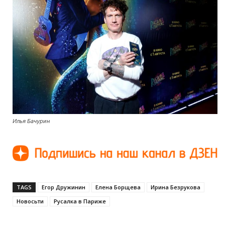
Илья Бачурин
TAGS
Егор Дружинин
Елена Борщева
Ирина Безрукова
Новосьти
Русалка в Париже