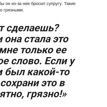
ы он из-за нее бросил супругу. Такие
о грязными.
ут сделаешь?
 она стала это
мне только ее
е слово. Если у
м был какой-то
сохрани это в
ятно, грязно!»