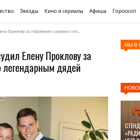
ество
Звёзды
Кино и сериалы
Афиша
Гороскоп
ену Проклову за откровения о романе с его...
МЫ В
судил Елену Проклову за
го легендарным дядей
НОВО
СТЕНД
«РАДИ