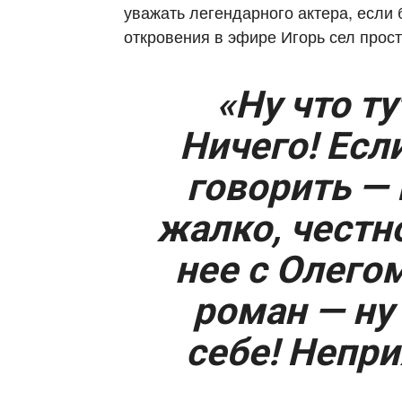
уважать легендарного актера, если б
откровения в эфире Игорь сел прост
«Ну что т
Ничего! Если
говорить — 
жалко, честно
нее с Олего
роман — ну 
себе! Непри