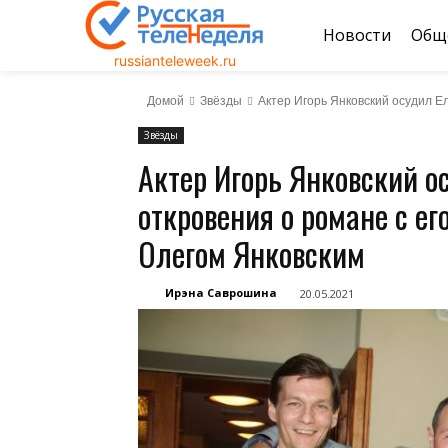
Новости
Общ
russianteleweek.ru
Домой
Звёзды
Актер Игорь Янковский осудил Ел
Звёзды
Актер Игорь Янковский о
откровения о романе с е
Олегом Янковским
Ирэна Саврошина
20.05.2021