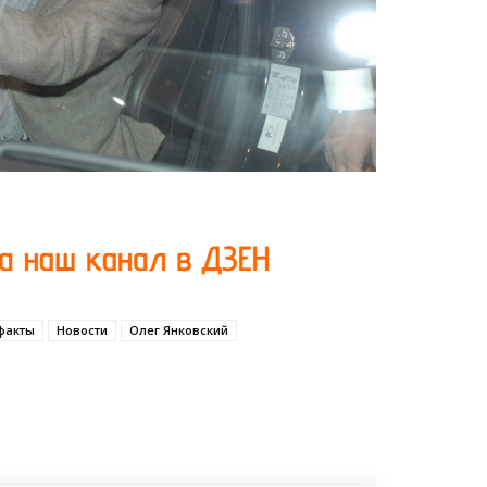
факты
Новости
Олег Янковский