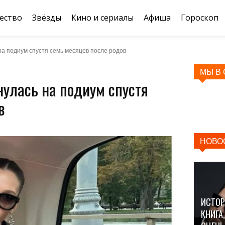
ество
Звёзды
Кино и сериалы
Афиша
Гороскоп
а подиум спустя семь месяцев после родов
МЫ В
улась на подиум спустя
в
НОВО
ИСТОР
КНИГА