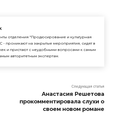
k
енты отделения "Продюсирование и культурная
С - проникают на закрытые мероприятия, сидят в
жек и пристают с неудобными вопросами к самым
амым авторитетным экспертам.
Следующая статья
Анастасия Решетова
прокомментировала слухи о
своем новом романе