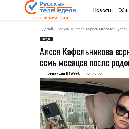
Новости
Общ
russianteleweek.ru
Домой
Звёзды
Алеся Кафельникова вернулась н
Звёзды
Алеся Кафельникова верн
семь месяцев после родо
редакция RTWeek
22.02.2022