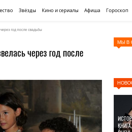
ество
Звёзды
Кино и сериалы
Афиша
Гороскоп
через год после свадьбы
МЫ В
велась через год после
НОВО
ИСТОР
КНИГА