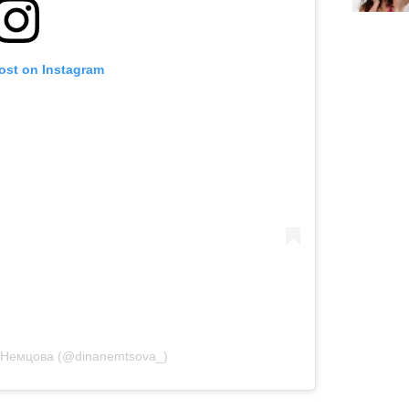
post on Instagram
а Немцова (@dinanemtsova_)