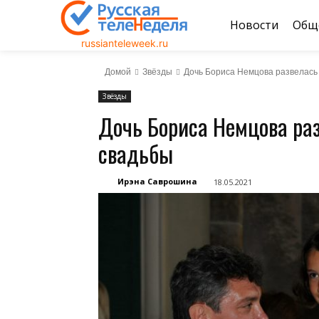
Новости
Общ
russianteleweek.ru
Домой
Звёзды
Дочь Бориса Немцова развелась 
Звёзды
Дочь Бориса Немцова раз
свадьбы
Ирэна Саврошина
18.05.2021