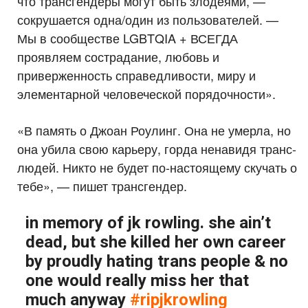
что трансгендеры могут быть злодеями, —
сокрушается одна/один из пользователей. —
Мы в сообществе LGBTQIA + ВСЕГДА
проявляем сострадание, любовь и
приверженность справедливости, миру и
элементарной человеческой порядочности».
«В память о Джоан Роулинг. Она не умерла, но
она убила свою карьеру, горда ненавидя транс-
людей. Никто не будет по-настоящему скучать о
тебе», — пишет трансгендер.
in memory of jk rowling. she ain’t
dead, but she killed her own career
by proudly hating trans people & no
one would really miss her that
much anyway
#ripjkrowling