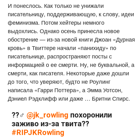
И понеслось. Как только не унижали
писательницу, поддерживающую, к слову, идеи
феминизма. Потом хейтеры немного
выдохлись. Однако осень принесла новое
обострение — из-за новой книги Джоан «Дурная
кровь» в Твиттере начали «панихиду» по
писательнице, распространяют посты с
информацией о ее смерти. Ну, не буквальной, а
смерти, как писателя. Некоторые даже дошли
до того, что уверяют, будто не Роулинг
написала «Гарри Поттера», а Эмма Уотсон,
Дэниел Рэдклифф или даже … Бритни Спирс.
??‍♂️
@jk_rowling
похоронили
заживо из-за твита?️‍?
#RIPJKRowling