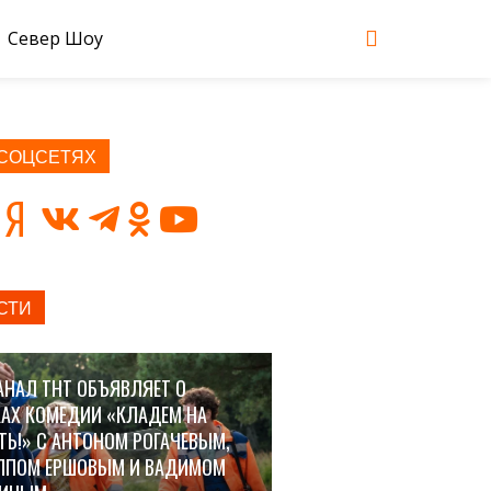
Север Шоу
 СОЦСЕТЯХ
СТИ
АНАЛ ТНТ ОБЪЯВЛЯЕТ О
АХ КОМЕДИИ «КЛАДЕМ НА
ТЬ!» С АНТОНОМ РОГАЧЕВЫМ,
ППОМ ЕРШОВЫМ И ВАДИМОМ