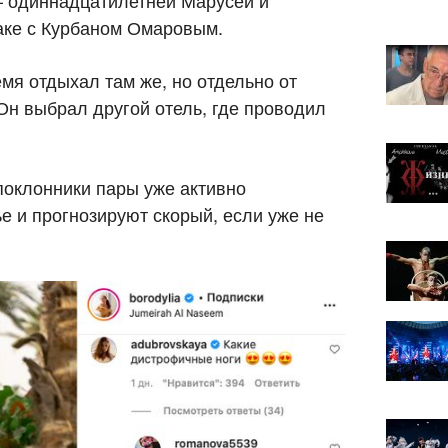
— одиннадцатилетней Марусей и
аке с Курбаном Омаровым.
емя отдыхал там же, но отдельно от
Он выбрал другой отель, где проводил
поклонники пары уже активно
е и прогнозируют скорый, если уже не