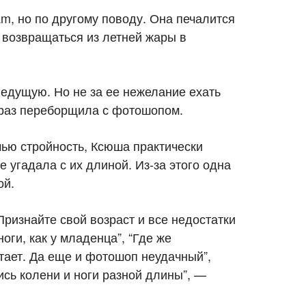
am, но по другому поводу. Она печалится
о возвращаться из летней жары в
ведущую. Но не за ее нежелание ехать
й раз переборщила с фотошопом.
чью стройность, Ксюша практически
 угадала с их длиной. Из-за этого одна
ой.
Признайте свой возраст и все недостатки
оги, как у младенца”, “Где же
тает. Да еще и фотошоп неудачный”,
ись колени и ноги разной длины”, —