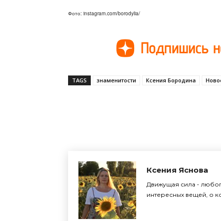
Фото: instagram.com/borodylia/
TAGS
знаменитости
Ксения Бородина
Ново
Поделиться
Ксения Яснова
Движущая сила - любоп
интересных вещей, о ко