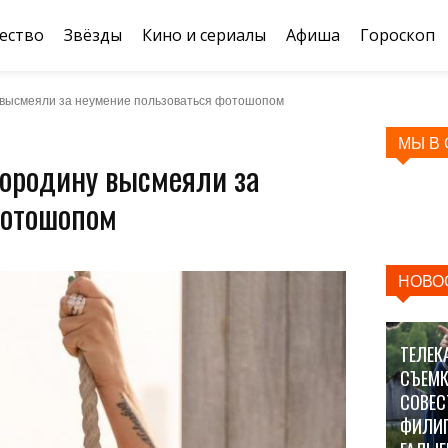
ество
Звёзды
Кино и сериалы
Афиша
Гороскоп
у высмеяли за неумение пользоваться фотошопом
МЫ В
Бородину высмеяли за
фотошопом
НОВО
ТЕЛЕК
СЪЕМК
СОВЕС
ФИЛИ