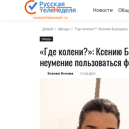
Новости
Общ
russianteleweek.ru
Домой
Звёзды
"Где колени?": Ксению Бородин
Звёзды
«Где колени?»: Ксению 
неумение пользоваться 
Ксения Яснова
11.05.2021